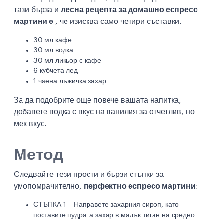
тази бърза и
лесна рецепта за домашно еспресо
мартини е
, че изисква само четири съставки.
30 мл кафе
30 мл водка
30 мл ликьор с кафе
6 кубчета лед
1 чаена лъжичка захар
За да подобрите още повече вашата напитка,
добавете водка с вкус на ванилия за отчетлив, но
мек вкус.
Метод
Следвайте тези прости и бързи стъпки за
умопомрачително,
перфектно еспресо мартини
:
СТЪПКА 1 – Направете захарния сироп, като
поставите пудрата захар в малък тиган на средно