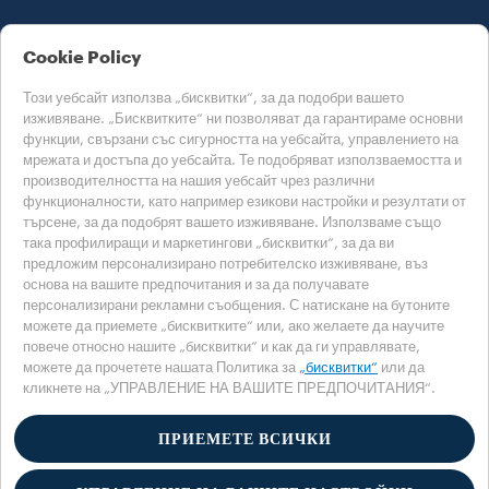
ПОМОЩ
Cookie Policy
Този уебсайт използва „бисквитки“, за да подобри вашето
изживяване. „Бисквитките“ ни позволяват да гарантираме основни
функции, свързани със сигурността на уебсайта, управлението на
мрежата и достъпа до уебсайта. Те подобряват използваемостта и
производителността на нашия уебсайт чрез различни
функционалности, като например езикови настройки и резултати от
ИЗБЕРЕТЕ СВОЯТА СТРАНА
търсене, за да подобрят вашето изживяване. Използваме също
БЪЛГАРИЯ
така профилиращи и маркетингови „бисквитки“, за да ви
предложим персонализирано потребителско изживяване, въз
основа на вашите предпочитания и за да получавате
персонализирани рекламни съобщения. С натискане на бутоните
Политика за поверителност
Политика за „бисквитки“
можете да приемете „бисквитките“ или, ако желаете да научите
повече относно нашите „бисквитки“ и как да ги управлявате,
Настройки за бисквитки
Accessibility Statement
можете да прочетете нашата Политика за
„бисквитки“
или да
кликнете на „УПРАВЛЕНИЕ НА ВАШИТЕ ПРЕДПОЧИТАНИЯ“.
©2025 Luigi Lavazza SPA. Всички права запазени. – ДДС рег. номер
00470550013 – Регистрационен номер 257143 – социален капитал 25
090,000 евро, изцяло платен
ПРИЕМЕТЕ ВСИЧКИ