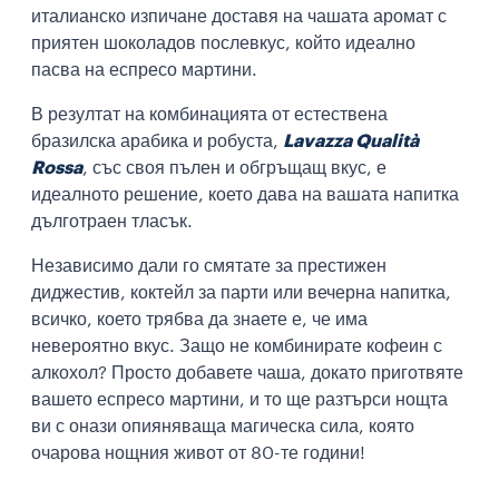
италианско изпичане доставя на чашата аромат с
приятен шоколадов послевкус, който идеално
пасва на еспресо мартини.
В резултат на комбинацията от естествена
бразилска арабика и робуста,
Lavazza Qualità
Rossa
, със своя пълен и обгръщащ вкус, е
идеалното решение, което дава на вашата напитка
дълготраен тласък.
Независимо дали го смятате за престижен
диджестив, коктейл за парти или вечерна напитка,
всичко, което трябва да знаете е, че има
невероятно вкус. Защо не комбинирате кофеин с
алкохол? Просто добавете чаша, докато приготвяте
вашето еспресо мартини, и то ще разтърси нощта
ви с онази опияняваща магическа сила, която
очарова нощния живот от 80-те години!