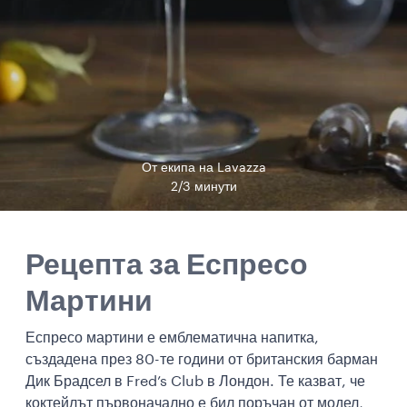
От екипа на Lavazza
2/3 минути
Рецепта за Еспресо
Мартини
Еспресо мартини е емблематична напитка,
създадена през 80-те години от британския барман
Дик Брадсел в Fred’s Club в Лондон. Те казват, че
коктейлът първоначално е бил поръчан от модел,