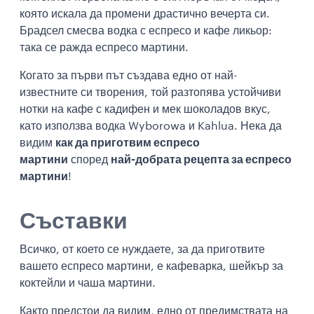
която искала да промени драстично вечерта си.
Брадсел смесва водка с еспресо и кафе ликьор:
така се ражда еспресо мартини.
Когато за първи път създава едно от най-
известните си творения, той разтопява устойчиви
нотки на кафе с кадифен и мек шоколадов вкус,
като използва водка Wyborowa и Kahlua. Нека да
видим
как да приготвим еспресо
мартини
според
най-добрата рецепта за еспресо
мартини
!
Съставки
Всичко, от което се нуждаете, за да приготвите
вашето еспресо мартини, е кафеварка, шейкър за
коктейли и чаша мартини.
Както предстои да видим, едно от предимствата на