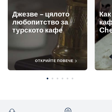
Джезве – цялото
Как
любопитство за
каф
турското кафе
Ch
ОТКРИЙТЕ ПОВЕЧЕ