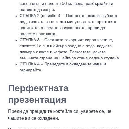
силен огън и налеете 50 мл вода, разбъркайте и
оставете да заври.
СТЪПКА 2 (по избор) – Поставете няколко кубчета
лед в чашата за няколко минути, докато приготвяте
напитката, а след това изхвърлете, преди да
налеете напитката.
СТЪПКА 3 – След като захарният сироп изстине,
сложете 1 с.л. в шейкъра заедно с леда, водката,
ликьора с кафе и кафето. Разклатете, докато
външната страна на шейкъра стане ледено студена.
СТЪПКА 4 – Прецедете в охладените чаши и
гарнирайте.
Перфектната
презентация
Преди да прецедите коктейла си, уверете се, че
чашите ви са охладени.