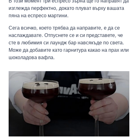
В този момент три еспресо зърна ще го направят да
изглежда перфектно, докато плуват върху вашата
пяна на еспресо мартини.
Сега всичко, което трябва да направите, е да се
наслаждавате. Отпуснете се и си представете, че
сте в любимия си лаундж бар навсякъде по света.
Може да добавите като гарнитура какао на прах или
шоколадова вафла.