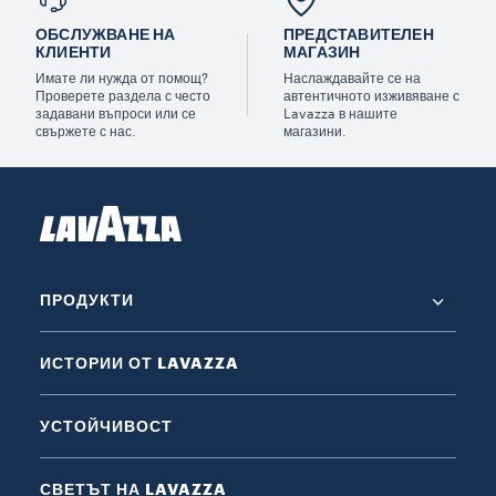
ОБСЛУЖВАНЕ НА
ПРЕДСТАВИТЕЛЕН
КЛИЕНТИ
МАГАЗИН
Имате ли нужда от помощ?
Наслаждавайте се на
Проверете раздела с често
автентичното изживяване с
задавани въпроси или се
Lavazza в нашите
свържете с нас.
магазини.
ПРОДУКТИ
ИСТОРИИ ОТ LAVAZZA
УСТОЙЧИВОСТ
СВЕТЪТ НА LAVAZZA