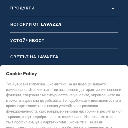
ПРОДУКТИ
ИСТОРИИ ОТ LAVAZZA
УСТОЙЧИВОСТ
СВЕТЪТ НА LAVAZZA
ПОМОЩ
Cookie Policy
Този уебсайт използва „бисквитки“, за да подобри вашето
изживяване. „Бисквитките“ ни позволяват да гарантираме основни
функции, свързани със сигурността на уебсайта, управлението на
мрежата и достъпа до уебсайта. Те подобряват използваемостта и
производителността на нашия уебсайт чрез различни
функционалности, като например езикови настройки и резултати от
ИЗБЕРЕТЕ СВОЯТА СТРАНА
търсене, за да подобрят вашето изживяване. Използваме също
БЪЛГАРИЯ
така профилиращи и маркетингови „бисквитки“, за да ви
предложим персонализирано потребителско изживяване, въз