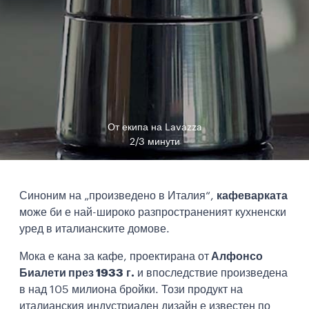
От екипа на Lavazza
2/3 минути
Синоним на „произведено в Италия“,
кафеварката
може би е най-широко разпространеният кухненски
уред в италианските домове.
Мока е кана за кафе, проектирана от
Алфонсо
Биалети през 1933 г.
и впоследствие произведена
в над 105 милиона бройки. Този продукт на
италианския индустриален дизайн е известен по