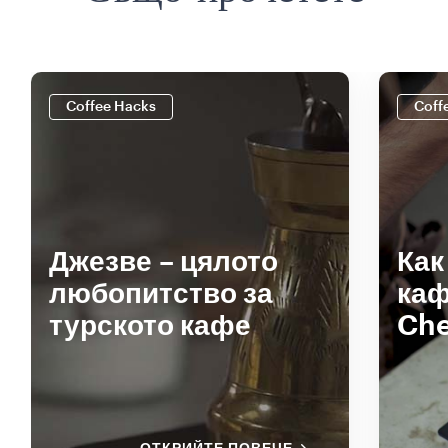
Coffee Hacks
Coff
Джезве – цялото
Как
любопитство за
каф
турското кафе
Ch