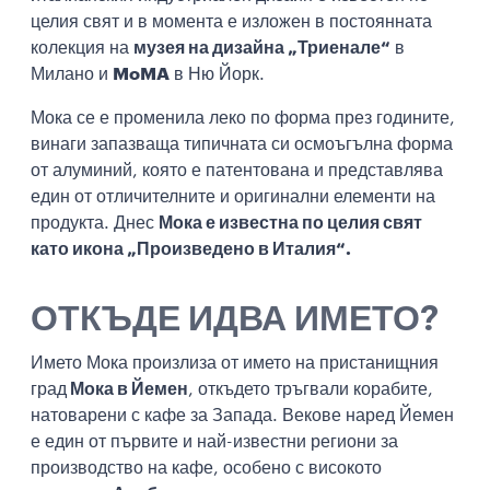
целия свят и в момента е изложен в постоянната
колекция на
музея на дизайна „Триенале“
в
Милано и
MoMA
в Ню Йорк.
Мока се е променила леко по форма през годините,
винаги запазваща типичната си осмоъгълна форма
от алуминий, която е патентована и представлява
един от отличителните и оригинални елементи на
продукта. Днес
Мока е известна по целия свят
като икона „Произведено в Италия“.
ОТКЪДЕ ИДВА ИМЕТО?
Името Мока произлиза от името на пристанищния
град
Мока в Йемен
, откъдето тръгвали корабите,
натоварени с кафе за Запада. Векове наред Йемен
е един от първите и най-известни региони за
производство на кафе, особено с високото