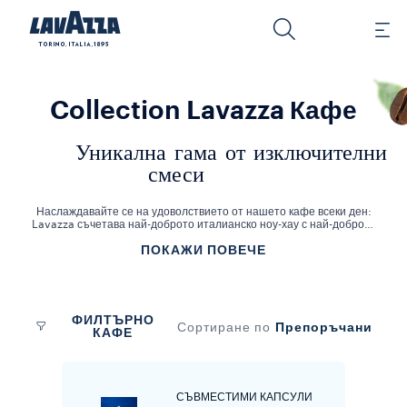
Collection Lavazza Кафе
Уникална гама от изключителни
смеси
Наслаждавайте се на удоволствието от нашето кафе всеки ден:
Lavazza съчетава най-доброто италианско ноу-хау с най-доброто
от света във всяка чашка. Наслаждавайте се на кафето по начина,
ПОКАЖИ ПОВЕЧЕ
по който искате и отдайте почит на италианския начин на живот!
Изберете кафето, което подхожда най-добре на нуждите ви:
печено и смляно, на цели зърна, практични и лесни за
използване капсули или някое от другите решения, които
предлагаме в нашия онлайн магазин. Lavazza е посветила повече
от 120 години, за да създаде най-добрите блендове кафе на
ФИЛТЪРНО
зърна, събирани от цял свят: ние обичаме кафето и му отдаваме
Препоръчани
Сортиране по
КАФЕ
заслуженото чрез иновация и устойчивост. Открийте богатата,
изпълнена с аромат вселена на Lavazza.
СЪВМЕСТИМИ КАПСУЛИ