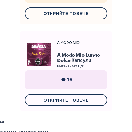
ОТКРИЙТЕ ПОВЕЧЕ
A MODO MIO
A Modo Mio Lungo
Dolce Капсули
Интензитет
6/13
16
ОТКРИЙТЕ ПОВЕЧЕ
sa
адост всеки ден