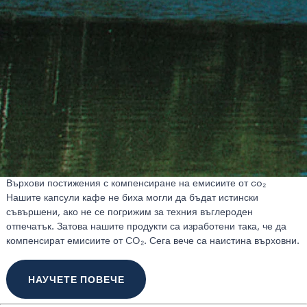
Върхови постижения с компенсиране на емисиите от co₂
Нашите капсули кафе не биха могли да бъдат истински
съвършени, ако не се погрижим за техния въглероден
отпечатък. Затова нашите продукти са изработени така, че да
компенсират емисиите от CO₂. Сега вече са наистина върховни.
НАУЧЕТЕ ПОВЕЧЕ