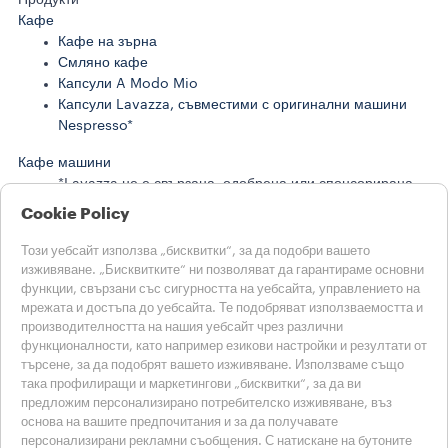
Кафе
Кафе на зърна
Смляно кафе
Капсули A Modo Mio
Капсули Lavazza, съвместими с оригинални машини
Nespresso*
Кафе машини
*Lavazza не е свързана, одобрена или спонсорирана
от Nespresso
Cookie Policy
**Nescafè®, Dolce Gusto® и Melody I са търговски
марки на трети страни без връзка с Luigi Lavazza
Този уебсайт използва „бисквитки“, за да подобри вашето
S.p.A.
изживяване. „Бисквитките“ ни позволяват да гарантираме основни
функции, свързани със сигурността на уебсайта, управлението на
ИСТОРИИ ОТ LAVAZZA
мрежата и достъпа до уебсайта. Те подобряват използваемостта и
УСТОЙЧИВОСТ
производителността на нашия уебсайт чрез различни
функционалности, като например езикови настройки и резултати от
СВЕТЪТ НА LAVAZZA
търсене, за да подобрят вашето изживяване. Използваме също
Помощ
така профилиращи и маркетингови „бисквитки“, за да ви
ЧЗВ
предложим персонализирано потребителско изживяване, въз
Свържете се с нас
основа на вашите предпочитания и за да получавате
персонализирани рекламни съобщения. С натискане на бутоните