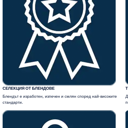
СЕЛЕКЦИЯ ОТ БЛЕНДОВЕ
Т
Блендът е изработен, изпечен и смлян според най-високите
Д
стандарти.
п