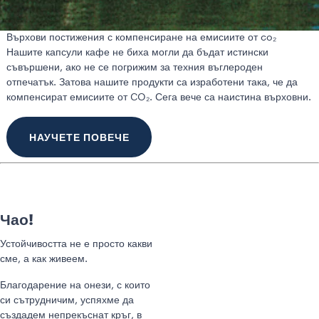
Върхови постижения с компенсиране на емисиите от co₂
Нашите капсули кафе не биха могли да бъдат истински
съвършени, ако не се погрижим за техния въглероден
отпечатък. Затова нашите продукти са изработени така, че да
компенсират емисиите от CO₂. Сега вече са наистина върховни.
НАУЧЕТЕ ПОВЕЧЕ
Чао!
Устойчивостта не е просто какви
сме, а как живеем.
Благодарение на онези, с които
си сътрудничим, успяхме да
създадем непрекъснат кръг, в