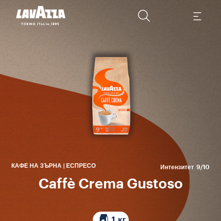
C
Съ
з
под
КАФЕ НА ЗЪРНА | ЕСПРЕСО
Интензитет
9/10
Caffè Crema Gustoso
1 кг