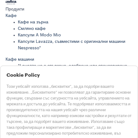
Продукти
Кафе
Кафе на зърна
Смляно кафе
Капсули A Modo Mio
Капсули Lavazza, съвместими с оригинални машини
Nespresso*
Кафе машини
*Lavazza не е свързана, одобрена или спонсорирана
от Nespresso
Cookie Policy
**Nescafè®, Dolce Gusto® и Melody I са търговски
марки на трети страни без връзка с Luigi Lavazza
Този уебсайт използва „бисквитки“, за да подобри вашето
S.p.A.
изживяване. „Бисквитките“ ни позволяват да гарантираме основни
функции, свързани със сигурността на уебсайта, управлението на
ИСТОРИИ ОТ LAVAZZA
мрежата и достъпа до уебсайта. Те подобряват използваемостта и
УСТОЙЧИВОСТ
производителността на нашия уебсайт чрез различни
функционалности, като например езикови настройки и резултати от
СВЕТЪТ НА LAVAZZA
търсене, за да подобрят вашето изживяване. Използваме също
Помощ
така профилиращи и маркетингови „бисквитки“, за да ви
ЧЗВ
предложим персонализирано потребителско изживяване, въз
Свържете се с нас