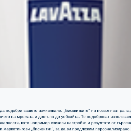
а да подобри вашето изживяване. „Бисквитките“ ни позволяват да 
ението на мрежата и достъпа до уебсайта. Те подобряват използвае
налности, като например езикови настройки и резултати от търсен
маркетингови „бисквитки“, за да ви предложим персонализирано 