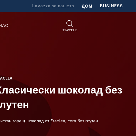
Lavazza за вашето
ДОМ
BUSINESS
НАС
ТЪРСЕНЕ
RACLEA
Класически шоколад без
глутен
искан горещ шоколад от Eraclea, сега без глутен.