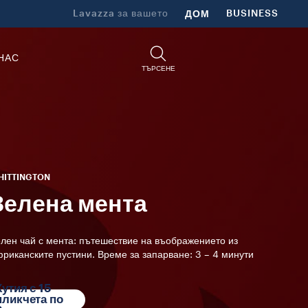
Lavazza за вашето
ДОМ
BUSINESS
НАС
ТЪРСЕНЕ
HITTINGTON
Зелена мента
лен чай с мента: пътешествие на въображението из
риканските пустини. Време за запарване: 3 – 4 минути
Кутия с 15
пликчета по