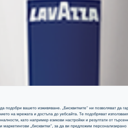
а да подобри вашето изживяване. „Бисквитките“ ни позволяват да 
ението на мрежата и достъпа до уебсайта. Те подобряват използвае
налности, като например езикови настройки и резултати от търсен
маркетингови „бисквитки“, за да ви предложим персонализирано 