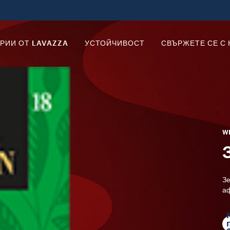
РИИ ОТ LAVAZZA
УСТОЙЧИВОСТ
СВЪРЖЕТЕ СЕ С 
W
Зе
аф