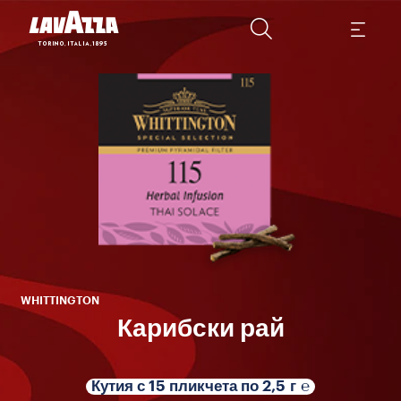
пл
пъс
WHITTINGTON
Карибски рай
Кутия с 15 пликчета по 2,5 г ℮