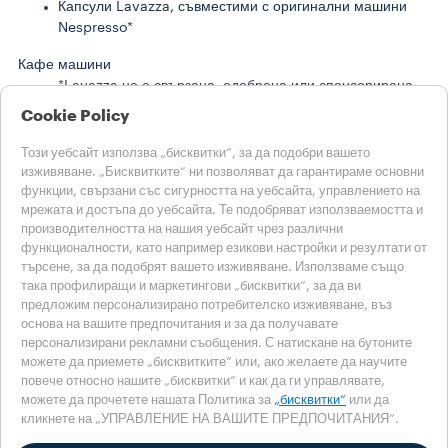
Капсули Lavazza, съвместими с оригинални машини
Nespresso*
Кафе машини
*Lavazza не е свързана, одобрена или спонсорирана
от Nespresso
Cookie Policy
**Nescafè®, Dolce Gusto® и Melody I са търговски
марки на трети страни без връзка с Luigi Lavazza
Този уебсайт използва „бисквитки“, за да подобри вашето
S.p.A.
изживяване. „Бисквитките“ ни позволяват да гарантираме основни
функции, свързани със сигурността на уебсайта, управлението на
ИСТОРИИ ОТ LAVAZZA
мрежата и достъпа до уебсайта. Те подобряват използваемостта и
УСТОЙЧИВОСТ
производителността на нашия уебсайт чрез различни
функционалности, като например езикови настройки и резултати от
СВЕТЪТ НА LAVAZZA
търсене, за да подобрят вашето изживяване. Използваме също
Помощ
така профилиращи и маркетингови „бисквитки“, за да ви
ЧЗВ
предложим персонализирано потребителско изживяване, въз
Свържете се с нас
основа на вашите предпочитания и за да получавате
персонализирани рекламни съобщения. С натискане на бутоните
Изберете своята страна
можете да приемете „бисквитките“ или, ако желаете да научите
БЪЛГАРИЯ
повече относно нашите „бисквитки“ и как да ги управлявате,
БЪЛГАРИЯ
можете да прочетете нашата Политика за
„бисквитки“
или да
кликнете на „УПРАВЛЕНИЕ НА ВАШИТЕ ПРЕДПОЧИТАНИЯ“.
ДРУГИ ДЪРЖАВИ
Политика за поверителност