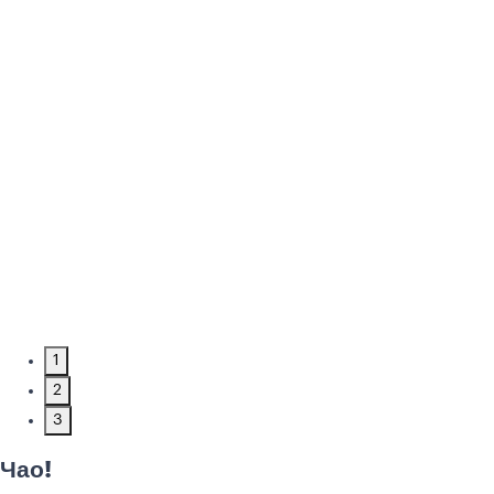
1
2
3
Чао!