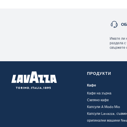
ОБ
Имате ли 
раздела с
свържете с
ПРОДУКТИ
Кафе
Кафе на зърна
Смляно кафе
Капсули A Modo Mio
Капсули Lavazza, съвме
оригинални машини Nes