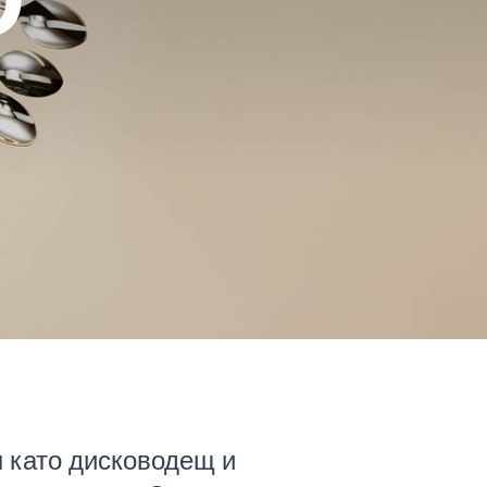
О
н като дисководещ и