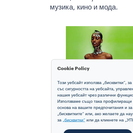
музика, кино и мода.
Cookie Policy
Този уебсайт използва „бисквитки“, з
със сигурността на уебсайта, управл
нашия уебсайт чрез различни функцио
Използваме също така профилиращи и 
основа на вашите предпочитания и з
„бисквитките“ или, ако желаете да на
за
„бисквитки“
или да кликнете на 