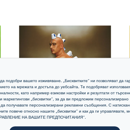
а да подобри вашето изживяване. „Бисквитките“ ни позволяват да 
ението на мрежата и достъпа до уебсайта. Те подобряват използвае
налности, като например езикови настройки и резултати от търсен
маркетингови „бисквитки“, за да ви предложим персонализирано 
а да получавате персонализирани рекламни съобщения. С натискан
учите повече относно нашите „бисквитки“ и как да ги управлявате,
„УПРАВЛЕНИЕ НА ВАШИТЕ ПРЕДПОЧИТАНИЯ“.