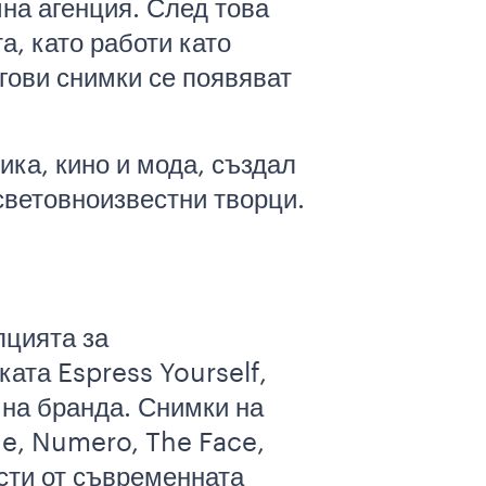
мна агенция. След това
а, като работи като
гови снимки се появяват
ика, кино и мода, създал
световноизвестни творци.
пцията за
ката Espress Yourself,
 на бранда. Снимки на
ue, Numero, The Face,
ости от съвременната