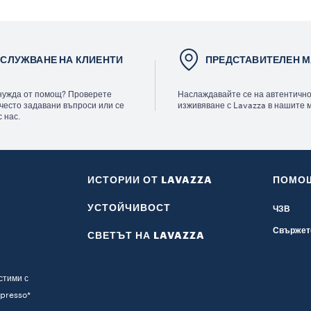
СЛУЖВАНЕ НА КЛИЕНТИ
ПРЕДСТАВИТЕЛЕН М
нужда от помощ? Проверете
Наслаждавайте се на автентичн
 често задавани въпроси или се
изживяване с Lavazza в нашите 
 нас.
ИСТОРИИ ОТ LAVAZZA
ПОМО
УСТОЙЧИВОСТ
ЧЗВ
Свържете
СВЕТЪТ НА LAVAZZA
стими с
presso*