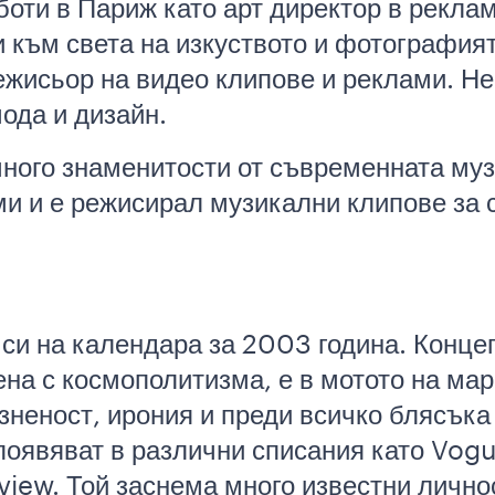
боти в Париж като арт директор в рекла
 към света на изкуството и фотографият
жисьор на видео клипове и реклами. Не
ода и дизайн.
много знаменитости от съвременната муз
ми и е режисирал музикални клипове за 
си на календара за 2003 година. Конце
на с космополитизма, е в мотото на мар
неност, ирония и преди всичко блясъка
оявяват в различни списания като Vog
erview. Той заснема много известни личн