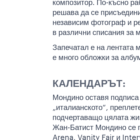
композитор. По-късно ра
решава да се присъедини
независим фотограф и ре
в различни списания за м
Запечатал е на лентата 
е много обложки за албу
КАЛЕНДАРЪТ:
Мондино оставя подписа 
„италианското“, преплете
подчертаващо цялата жиз
Жан-Батист Мондино се п
Arena, Vanity Fair и Int