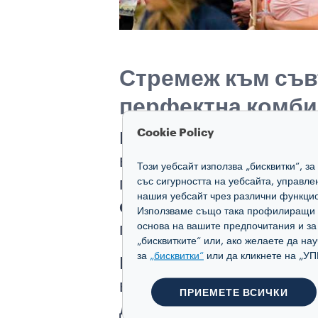
Стремеж към съв
перфектна комб
Cookie Policy
Партньорството между As
взаимен
стремеж
към
с
Този уебсайт използва „бисквитки“, з
последните осем години 
със сигурността на уебсайта, управл
нашия уебсайт чрез различни функцио
смесица
между автентич
Използваме също така профилиращи и 
предлагайки запомнящи
основа на вашите предпочитания и з
„бисквитките“ или, ако желаете да на
за
„бисквитки“
или да кликнете на 
През цялата година Lava
включително в нашите по
ПРИЕМЕТЕ ВСИЧКИ
допълнение към чисто но