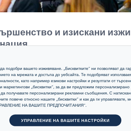
ършенство и изискани изжи
инация
cot и Lavazza се основава на
ъвършенство
и
изискани преживява
а да подобри вашето изживяване. „Бисквитките“ ни позволяват да 
това предостави възможността да се съ
ението на мрежата и достъпа до уебсайта. Те подобряват използвае
налности, като например езикови настройки и резултати от търсен
ния италиански вкус и типично
британс
маркетингови „бисквитки“, за да ви предложим персонализирано 
 се
моменти
за всички ентусиасти на As
а да получавате персонализирани рекламни съобщения. С натискан
учите повече относно нашите „бисквитки“ и как да ги управлявате,
„УПРАВЛЕНИЕ НА ВАШИТЕ ПРЕДПОЧИТАНИЯ“.
zza сервира нашето автентично италиан
стоянни магазини, като
Tierra Bar
и рес
УПРАВЛЕНИЕ НА ВАШИТЕ НАСТРОЙКИ
вата специализирана количка Lavazza Ma