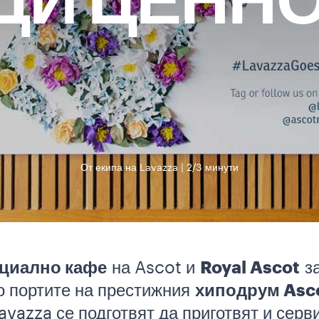
И ЦЕНН
От екипа на Lavazza
2/3 минути
циално кафе
на Ascot и
Royal Ascot
за
то портите на престижния
хиподрум Asc
avazza се подготвят да приготвят и серв