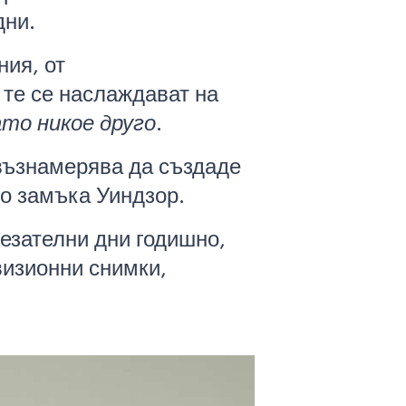
дни.
ия, от
 те се наслаждават на
ато никое друго
.
 възнамерява да създаде
до замъка Уиндзор.
тезателни дни годишно,
визионни снимки,