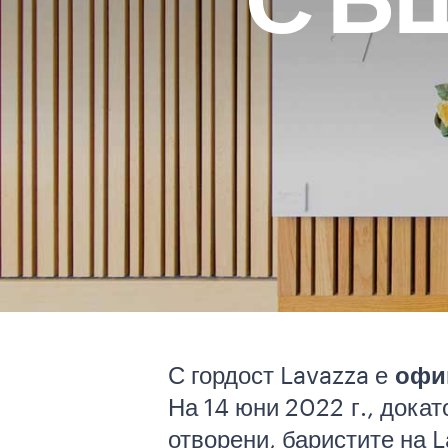
СЪЩ
С гордост Lavazza е
офи
На 14 юни 2022 г., дока
отворени, баристите на L