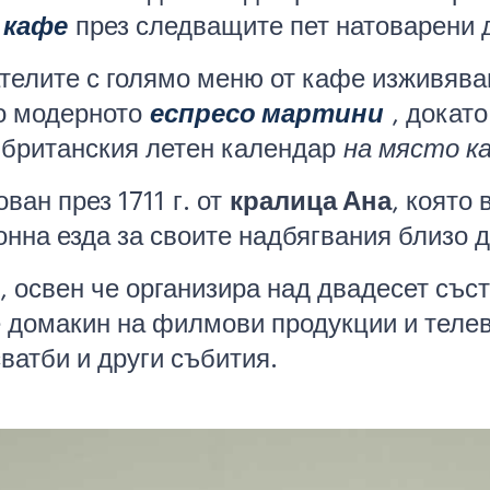
 кафе
през следващите пет натоварени 
телите с голямо меню от кафе изживяван
 модерното
еспресо мартини
, докато
 британския летен календар
на място к
ован през 1711 г. от
кралица Ана
, която
онна езда за своите надбягвания близо 
, освен че организира над двадесет със
 домакин на филмови продукции и теле
ватби и други събития.