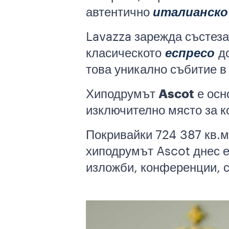
автентично
италианско
Lavazza зарежда състеза
класическото
еспресо
до
това уникално събитие в
Хиподрумът
Ascot
е осн
изключително място за к
Покривайки 724 387 кв.м
хиподрумът Ascot днес е
изложби, конференции, с