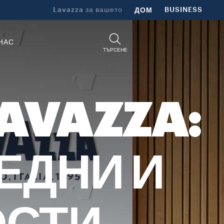
Lavazza за вашето
ДОМ
BUSINESS
НАС
ТЪРСЕНЕ
LAVAZZA:
ЕДНИ И