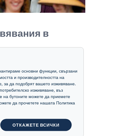
вявания в
ния
. Всъщност през
гарантираме основни функции, свързани
здаде
перфектна
мостта и производителността на
е, за да подобрят вашето изживяване.
ката култура
,
потребителско изживяване, въз
cot.
е на бутоните можете да приемете
 можете да прочетете нашата Политика
ско кафе на хиподрума,
торанта
Lavazza on 4
, в
ОТКАЖЕТЕ ВСИЧКИ
rtini .