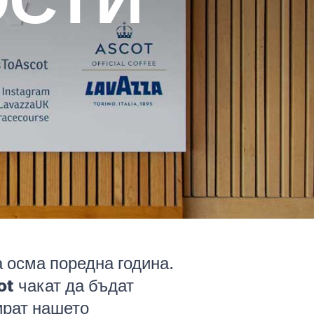
ОСТИ
 осма поредна година.
ot
чакат да бъдат
ират нашето