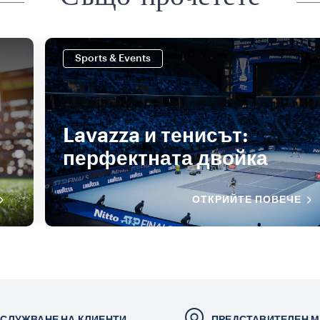
Също прочетете
Sports & Events
Lavazza и тенисът:
перфектната двойка
ОТКРИЙТЕ ПОВЕЧЕ
СЛУЖВАНЕ НА КЛИЕНТИ
ПРЕДСТАВИТЕЛЕН М