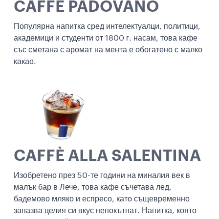
CAFFÈ PADOVANO
Популярна напитка сред интелектуалци, политици,
академици и студенти от 1800 г. насам, това кафе
със сметана с аромат на мента е обогатено с малко
какао.
CAFFÈ ALLA SALENTINA
Изобретено през 50-те години на миналия век в
малък бар в Лече, това кафе съчетава лед,
бадемово мляко и еспресо, като същевременно
запазва целия си вкус непокътнат. Напитка, която