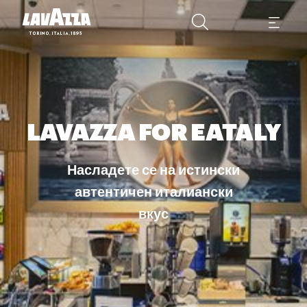
LAVAZZA FOR EATALY
Насладете се на истински
автентичен италиански
вкус