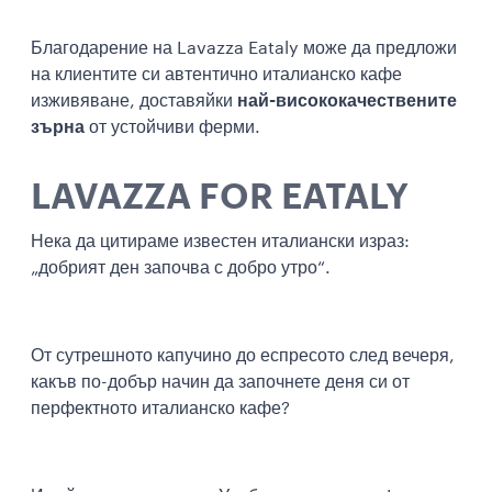
Благодарение на Lavazza Eataly може да предложи
на клиентите си автентично италианско кафе
изживяване, доставяйки
най-висококачествените
зърна
от устойчиви ферми.
LAVAZZA FOR EATALY
Нека да цитираме известен италиански израз:
„добрият ден започва с добро утро“.
От сутрешното капучино до еспресото след вечеря,
какъв по-добър начин да започнете деня си от
перфектното италианско кафе?