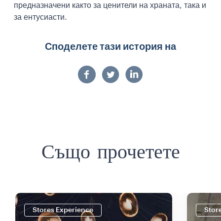
предназначени както за ценители на храната, така и
за ентусиасти.
Споделете тази история на
Също прочетете
Stores Experience
Stor