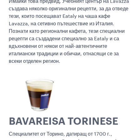
Имайки това предвид, Учебният център на Lavazza
създава няколко оригинални рецепти, за да отведе
тези, които посещават Eataly на чаша кафе
Lavazza, на сетивно пътешествие из Италия.
Познати като регионални кафета, тези специални
рецепти са създадени специално за Eataly и са
вдъхновени от някои от най-автентичните
италиански традиции и обичаи, отнасящи се за
всеки отделен регион.
BAVAREISA TORINESE
Специалитет от Торино, датиращ от 1700 г.,