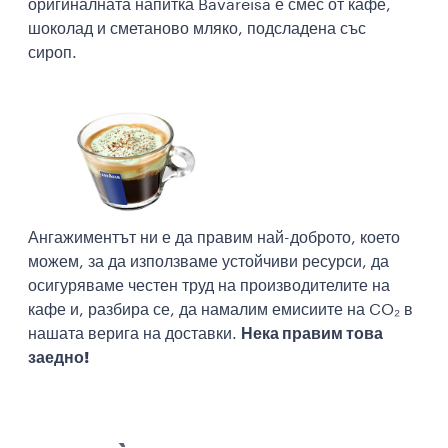
оригиналната напитка Bavareisa е смес от кафе,
шоколад и сметаново мляко, подсладена със
сироп.
Ангажиментът ни е да правим най-доброто, което
можем, за да използваме устойчиви ресурси, да
осигуряваме честен труд на производителите на
кафе и, разбира се, да намалим емисиите на CO₂ в
нашата верига на доставки.
Нека правим това
заедно!