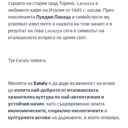
сърцето на стария град Торино, Lavazza е
любимото кафе на Италия от 1985 г. насам. През
поколенията
Луиджи Лаваца
и семейството му
усвояват изкуството и науката на този занаят и в
резултат на това Lavazza сега е символът на
италианското еспресо по целия свят.
Тук Eataly помага.
Мисията на
Eataly
е да даде възможност на всеки
да
изпита най-доброто от италианската
хранителна култура по най-автентичния и
устойчив начин
, като същевременно зачита
икономическите, социално-екологичните
и
културните активи
на държавите, в които оперира.