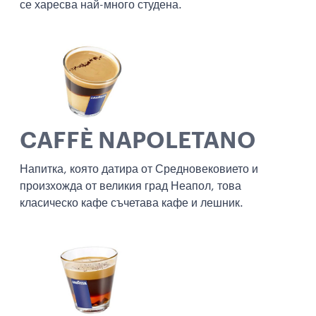
се харесва най-много студена.
CAFFÈ NAPOLETANO
Напитка, която датира от Средновековието и
произхожда от великия град Неапол, това
класическо кафе съчетава кафе и лешник.