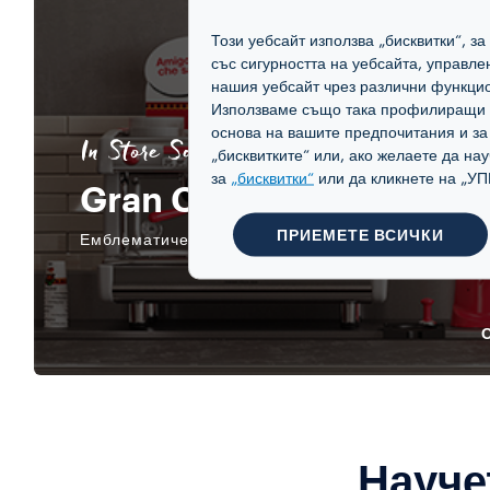
Този уебсайт използва „бисквитки“, з
със сигурността на уебсайта, управл
нашия уебсайт чрез различни функцио
Използваме също така профилиращи и 
основа на вашите предпочитания и з
In Store Solutions
„бисквитките“ или, ако желаете да на
за
„бисквитки“
или да кликнете на 
Gran Café Paulista
ПРИЕМЕТЕ ВСИЧКИ
Емблематичен и автентичен.
Науче