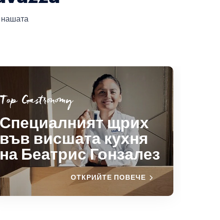
 нашата
Top Gastronomy
Специалният щрих
във висшата кухня
на Беатрис Гонзалез
ОТКРИЙТЕ ПОВЕЧЕ