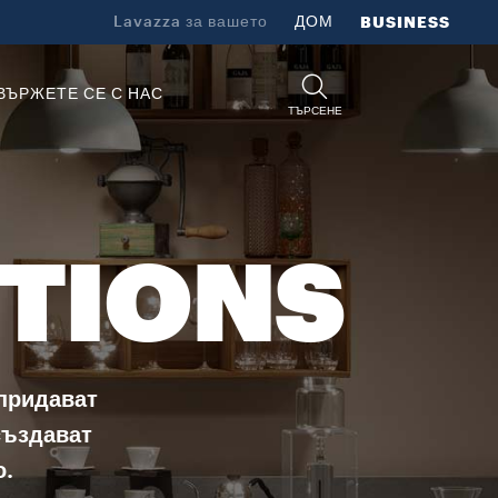
Lavazza за вашето
ДОМ
BUSINESS
ВЪРЖЕТЕ СЕ С НАС
ТЪРСЕНЕ
UTIONS
 придават
създават
о.