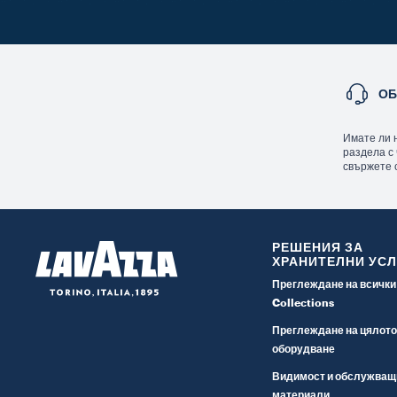
ОБ
Имате ли 
раздела с
свържете с
РЕШЕНИЯ ЗА
ХРАНИТЕЛНИ УСЛ
Преглеждане на всички
Collections
Преглеждане на цялот
оборудване
Видимост и обслужващ
материали