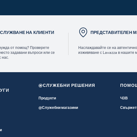
СЛУЖВАНЕ НА КЛИЕНТИ
ПРЕДСТАВИТЕЛЕН М
нужда от помощ? Проверете
Наслаждавайте се на автентичн
 често задавани въпроси или се
изживяване с Lavazza в нашите 
 нас.
@СЛУЖЕБНИ РЕШЕНИЯ
ПОМО
УГИ
Продукти
ЧЗВ
@Служебни магазини
Свържете
о
и