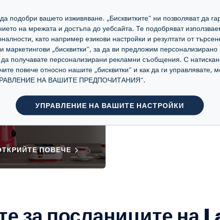
а да подобри вашето изживяване. „Бисквитките“ ни позволяват да 
ението на мрежата и достъпа до уебсайта. Те подобряват използвае
налности, като например езикови настройки и резултати от търсен
маркетингови „бисквитки“, за да ви предложим персонализирано 
а да получавате персонализирани рекламни съобщения. С натискан
учите повече относно нашите „бисквитки“ и как да ги управлявате,
„УПРАВЛЕНИЕ НА ВАШИТЕ ПРЕДПОЧИТАНИЯ“.
УПРАВЛЕНИЕ НА ВАШИТЕ НАСТРОЙКИ
ОТКРИЙТЕ ПОВЕЧЕ
те за посланиците на L