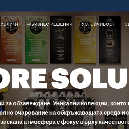
 УСЛУГИ
@БИЗНЕС РЕШЕНИЯ
УСТОЙЧИВОСТ
С
ORE SOL
и за обзавеждане. Уникални колекции, които
елно очарование на обкръжаващата среда и 
зискана атмосфера с фокус върху качествот