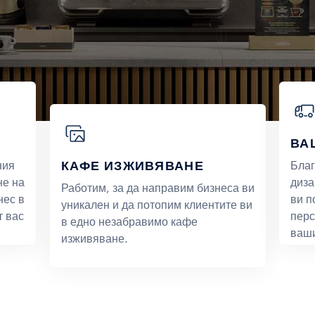
ВА
КАФЕ ИЗЖИВЯВАНЕ
ния
Благ
не на
диза
Работим, за да направим бизнеса ви
нес в
ви п
уникален и да потопим клиентите ви
т вас
перс
в едно незабравимо кафе
ваши
изживяване.
обза
Е
ОТКРИЙТЕ ПОВЕЧЕ