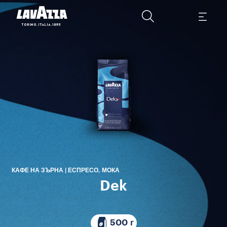
D
Ара
КАФЕ НА ЗЪРНА | ЕСПРЕСО, МОКА
Dek
500 г