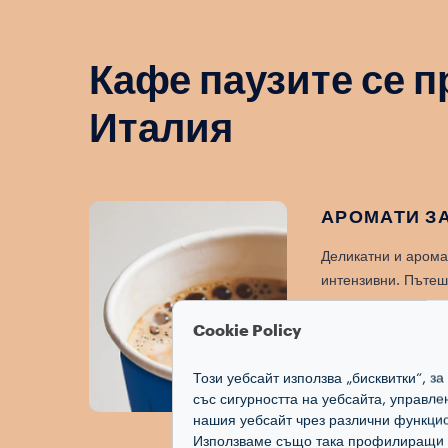
Кафе паузите се 
Италия
АРОМАТИ ЗА
Деликатни и арома
интензивни. Пътеш
всяка чашка.
Cookie Policy
Този уебсайт използва „бисквитки“, з
със сигурността на уебсайта, управл
нашия уебсайт чрез различни функцио
Използваме също така профилиращи и 