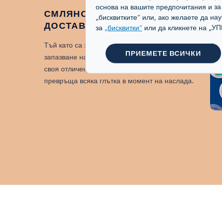
основа на вашите предпочитания и з
СМЛЯНО, ЗАПЕЧАТАНО,
„бисквитките“ или, ако желаете да на
ДОСТАВЕНО
за
„бисквитки“
или да кликнете на 
Тъй като са запечатани с технологията за
ПРИЕМЕТЕ ВСИЧКИ
запазване на вкуса, тези блендове запазват
своя отличен ароматен профил, което
превръща всяка глътка в момент на наслада.