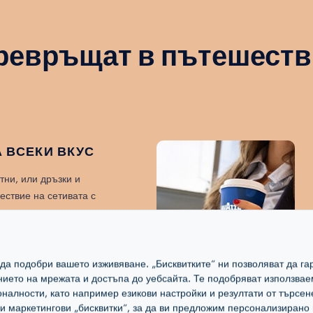
превръщат в пътешестви
 ВСЕКИ ВКУС
тни, или дръзки и
ествие на сетивата с
а да подобри вашето изживяване. „Бисквитките“ ни позволяват да 
ението на мрежата и достъпа до уебсайта. Те подобряват използвае
налности, като например езикови настройки и резултати от търсен
маркетингови „бисквитки“, за да ви предложим персонализирано 