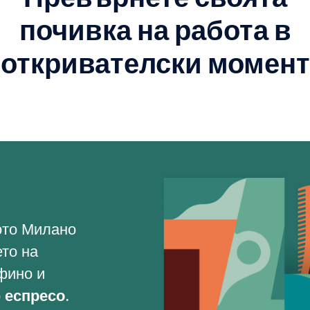
почивка на работа в
откривателски момент
ото Милано
то на
фино и
о
еспресо
.