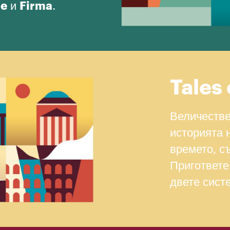
ue
и
Firma
.
Tales
Величестве
историята 
времето, с
Пригответе
двете сис