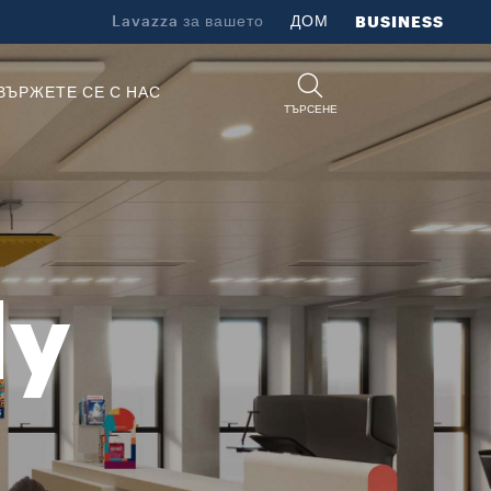
s of Italy Lavazza донася непогрешимата есенция на италианската 
Lavazza за вашето
ДОМ
BUSINESS
ВЪРЖЕТЕ СЕ С НАС
ТЪРСЕНЕ
ly