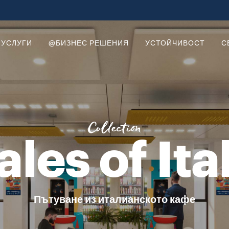
ди из богатата и разнообразна култура за кафето в Италия. С Tale
 УСЛУГИ
@БИЗНЕС РЕШЕНИЯ
УСТОЙЧИВОСТ
С
Collection
ales of Ita
Пътуване из италианското кафе