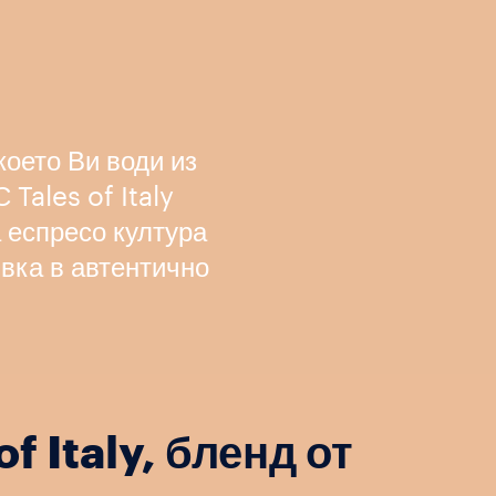
което Ви води из
 Tales of Italy
 еспресо култура
ивка в автентично
of Italy, бленд от