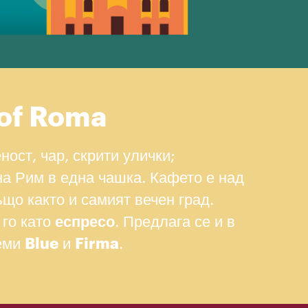
 of Roma
ност, чар, скрити улички;
на Рим в една чашка. Кафето е над
ъщо както и самият вечен град.
 го като
еспресо
. Предлага се и в
теми
Blue
и
Firma
.