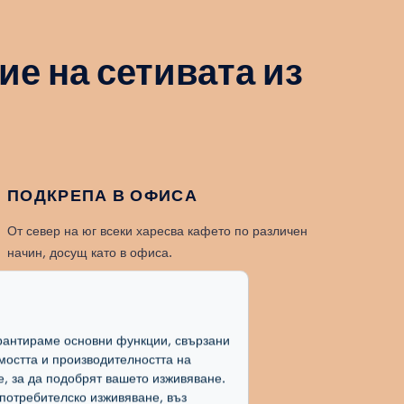
е на сетивата из
ПОДКРЕПА В ОФИСА
От север на юг всеки харесва кафето по различен
начин, досущ като в офиса.
гарантираме основни функции, свързани
мостта и производителността на
е, за да подобрят вашето изживяване.
потребителско изживяване, въз