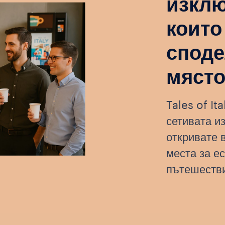
изклю
които
споде
мяст
Tales of It
сетивата и
откривате 
места за ес
пътешестви