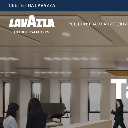
Всяка кафе пауза се превръща в пътуване за сетивата, което Ви во
СВЕТЪТ НА LAVAZZA
РЕШЕНИЯ ЗА ХРАНИТЕЛНИ
T