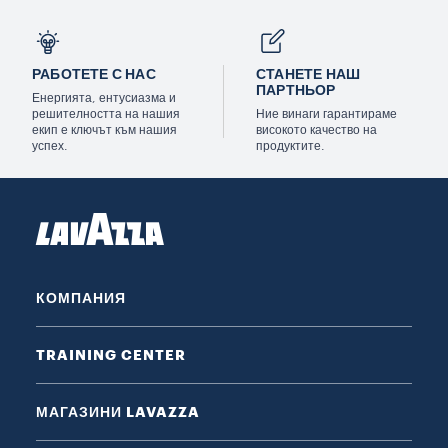
РАБОТЕТЕ С НАС
СТАНЕТЕ НАШ
ПАРТНЬОР
Енергията, ентусиазма и
решителността на нашия
Ние винаги гарантираме
екип е ключът към нашия
високото качество на
успех.
продуктите.
КОМПАНИЯ
TRAINING CENTER
МАГАЗИНИ LAVAZZA