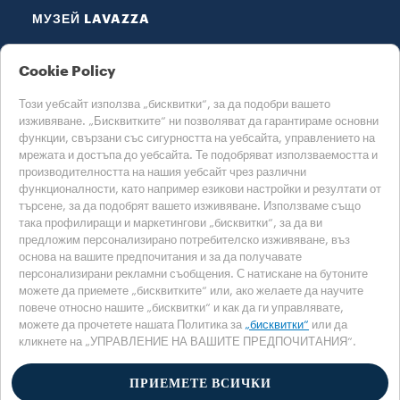
МУЗЕЙ LAVAZZA
ПОМОЩ
Cookie Policy
Този уебсайт използва „бисквитки“, за да подобри вашето
изживяване. „Бисквитките“ ни позволяват да гарантираме основни
функции, свързани със сигурността на уебсайта, управлението на
мрежата и достъпа до уебсайта. Те подобряват използваемостта и
производителността на нашия уебсайт чрез различни
функционалности, като например езикови настройки и резултати от
ИЗБЕРЕТЕ СВОЯТА СТРАНА
търсене, за да подобрят вашето изживяване. Използваме също
БЪЛГАРИЯ
така профилиращи и маркетингови „бисквитки“, за да ви
предложим персонализирано потребителско изживяване, въз
основа на вашите предпочитания и за да получавате
персонализирани рекламни съобщения. С натискане на бутоните
Политика за поверителност
Политика за бисквитките
можете да приемете „бисквитките“ или, ако желаете да научите
Раздел за бисквитките
Accessibility Statement
повече относно нашите „бисквитки“ и как да ги управлявате,
можете да прочетете нашата Политика за
„бисквитки“
или да
кликнете на „УПРАВЛЕНИЕ НА ВАШИТЕ ПРЕДПОЧИТАНИЯ“.
© 2025 LUIGI LAVAZZA SPA, всички права запазени – номер по ДДС:
00470550013 – Регистрационен номер 257143 – социален капитал 25
090,000 евро, изцяло платен
ПРИЕМЕТЕ ВСИЧКИ